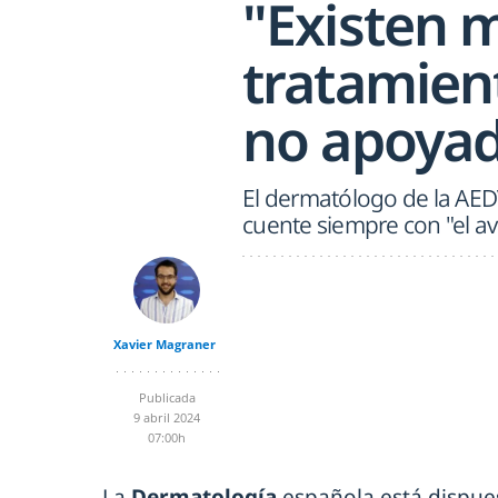
"Existen 
tratamien
no apoyad
El dermatólogo de la AED
cuente siempre con "el av
Xavier Magraner
Publicada
9 abril 2024
07:00h
La
Dermatología
española está dispues