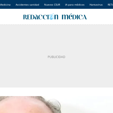
Medicina
Accidentes sanidad
Nuevos CSUR
IA para médicos
Hantavirus
RET