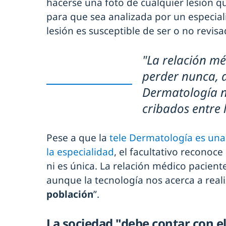
hacerse una foto de cualquier lesión 
para que sea analizada por un especiali
lesión es susceptible de ser o no revisa
"La relación mé
perder nunca, a
Dermatología n
cribados entre 
Pese a que la
tele Dermatología es una
la especialidad
, el facultativo reconoc
ni es única. La relación médico pacien
aunque la tecnología nos acerca a reali
población
”.
La sociedad "debe contar con e