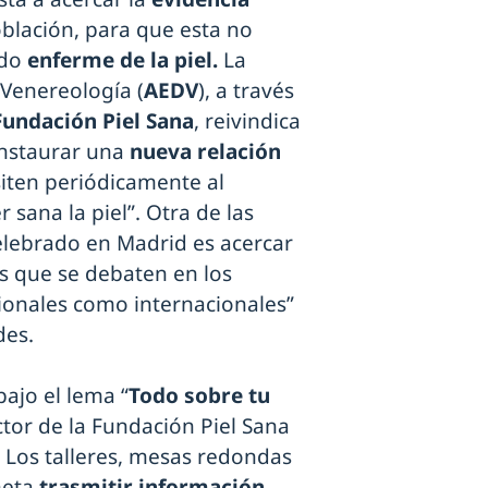
oblación, para que esta no
ndo
enferme de la piel.
La
Venereología (
AEDV
), a través
Fundación Piel Sana
, reivindica
instaurar una
nueva relación
siten periódicamente al
 sana la piel”. Otra de las
celebrado en Madrid es acercar
s que se debaten en los
ionales como internacionales”
des.
bajo el lema “
Todo sobre tu
ector de la Fundación Piel Sana
. Los talleres, mesas redondas
meta
trasmitir información