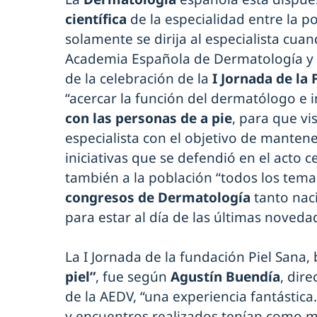
científica
de la especialidad entre la p
solamente se dirija al especialista cua
Academia Española de Dermatología y 
de la celebración de la
I Jornada de la 
“acercar la función del dermatólogo e 
con las personas de a pie
, para que vi
especialista con el objetivo de mantener
iniciativas que se defendió en el acto 
también a la población “todos los tema
congresos de Dermatología
tanto nac
para estar al día de las últimas noveda
La I Jornada de la fundación Piel Sana, 
piel”
, fue según
Agustín Buendía
, dir
de la AEDV, “una experiencia fantástica
y encuentros realizados tenían como 