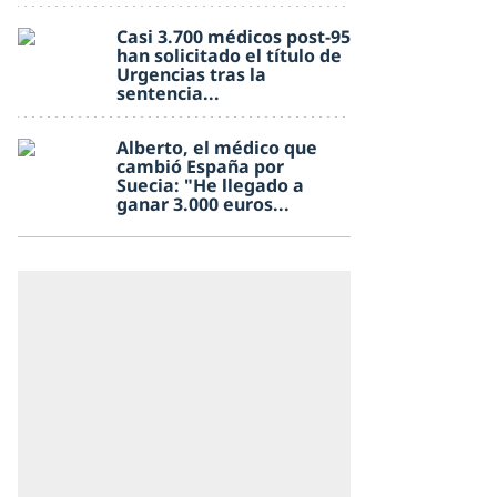
Casi 3.700 médicos post-95
han solicitado el título de
Urgencias tras la
sentencia...
Alberto, el médico que
cambió España por
Suecia: "He llegado a
ganar 3.000 euros...