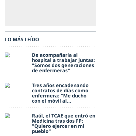
LO MÁS LEÍDO
De acompañarla al
hospital a trabajar juntas:
"Somos dos generaciones
de enfermeras"
Tres años encadenando
contratos de días como
enfermera: "Me ducho
con el móvil al...
Raúl, el TCAE que entró en
Medicina tras dos FP:
"Quiero ejercer en mi
pueblo"