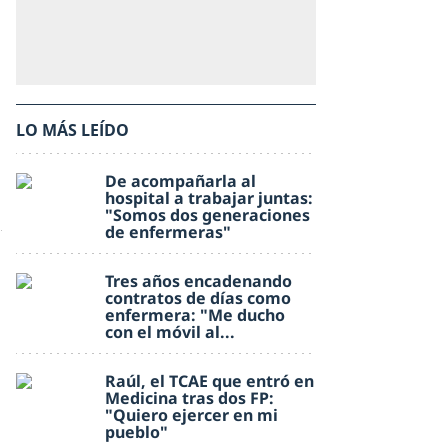
LO MÁS LEÍDO
De acompañarla al
hospital a trabajar juntas:
"Somos dos generaciones
de enfermeras"
Tres años encadenando
contratos de días como
enfermera: "Me ducho
con el móvil al...
Raúl, el TCAE que entró en
Medicina tras dos FP:
"Quiero ejercer en mi
pueblo"