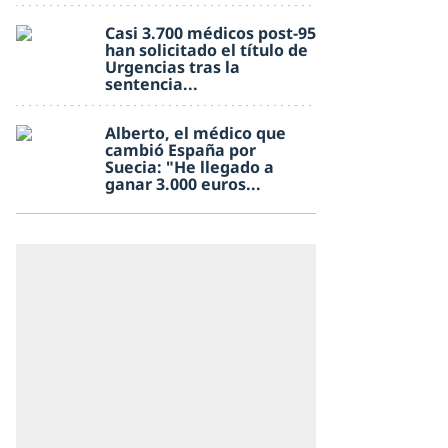
Casi 3.700 médicos post-95
han solicitado el título de
Urgencias tras la
sentencia...
Alberto, el médico que
cambió España por
Suecia: "He llegado a
ganar 3.000 euros...