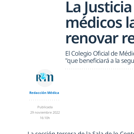
La Justici
médicos l
renovar r
El Colegio Oficial de Médi
"que beneficiará a la segu
Redacción Médica
Publicada
29 noviembre 2022
16:10h
La sección tercera de la Sala de lo Con