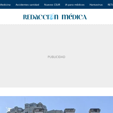
Medicina
Accidentes sanidad
Nuevos CSUR
IA para médicos
Hantavirus
RET