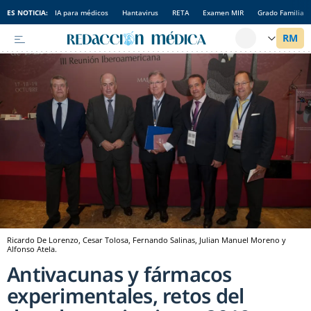
ES NOTICIA:
IA para médicos
Hantavirus
RETA
Examen MIR
Grado Familia
Ricardo De Lorenzo, Cesar Tolosa, Fernando Salinas, Julian Manuel Moreno y
Alfonso Atela.
Antivacunas y fármacos
experimentales, retos del