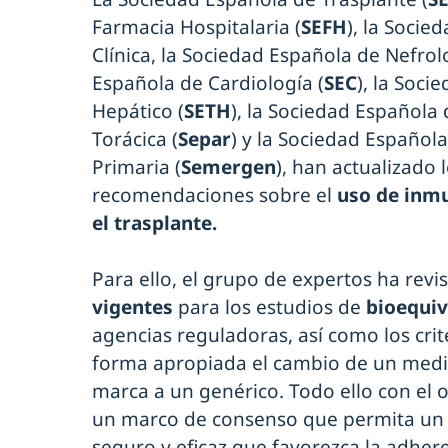
Farmacia Hospitalaria (
SEFH
), la Soci
Clínica, la Sociedad Española de Nefrol
Española de Cardiología (
SEC
), la Soci
Hepático (
SETH
), la Sociedad Española
Torácica (
Separ
) y la Sociedad Español
Primaria (
Semergen
), han actualizado 
recomendaciones sobre el
uso de inm
el trasplante.
Para ello, el grupo de expertos ha revi
vigentes
para los estudios de
bioequiv
agencias reguladoras, así como los crit
forma apropiada el cambio de un med
marca a un genérico. Todo ello con el o
un marco de consenso que permita un
seguro y eficaz que favorezca la adhere