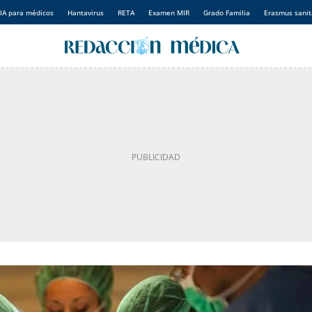
IA para médicos
Hantavirus
RETA
Examen MIR
Grado Familia
Erasmus sanit