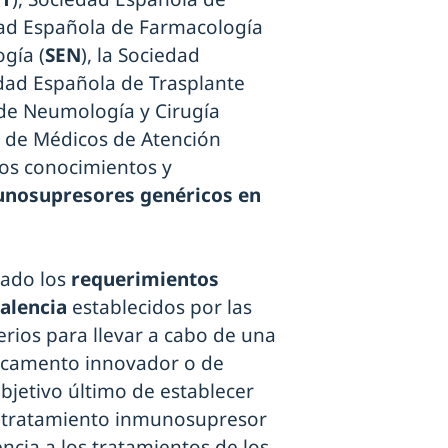
edad Española de Farmacología
ogía (
SEN
), la Sociedad
edad Española de Trasplante
 de Neumología y Cirugía
a de Médicos de Atención
los conocimientos y
unosupresores genéricos en
sado los
requerimientos
alencia
establecidos por las
erios para llevar a cabo de una
icamento innovador o de
bjetivo último de establecer
 tratamiento inmunosupresor
ncia a los tratamientos de los