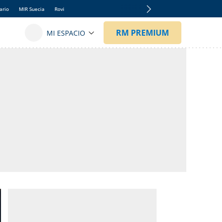
ario
MIR Suecia
Rovi