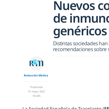
Nuevos co
de inmun
genéricos
Distintas sociedades han 
recomendaciones sobre 
Redacción Médica
Publicada
31 mayo 2021
18:20h
La Sociedad Española de Trasplante (
S