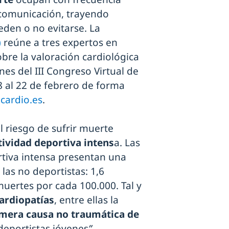
 comunicación, trayendo
eden o no evitarse. La
)
reúne a tres expertos en
bre la valoración cardiológica
nes del III Congreso Virtual de
18 al 22 de febrero de forma
cardio.es
.
 riesgo de sufrir muerte
tividad deportiva intens
a. Las
rtiva intensa presentan una
las no deportistas: 1,6
uertes por cada 100.000. Tal y
ardiopatías
, entre ellas la
mera causa no traumática de
deportistas jóvenes
”
.