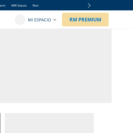
ario
MIR Suecia
Rovi