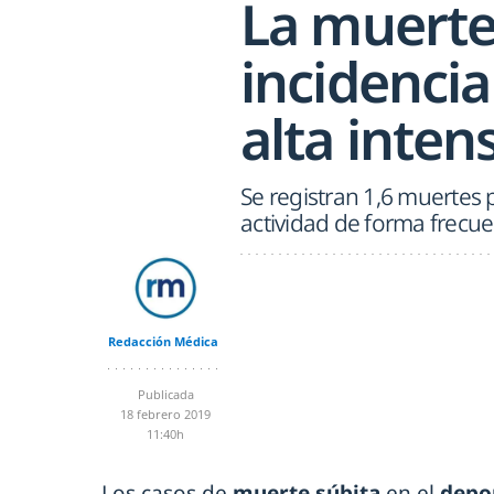
La muerte
incidencia
alta inten
Se registran 1,6 muertes 
actividad de forma frecu
Redacción Médica
Publicada
18 febrero 2019
11:40h
Los casos de
muerte súbita
en el
depo