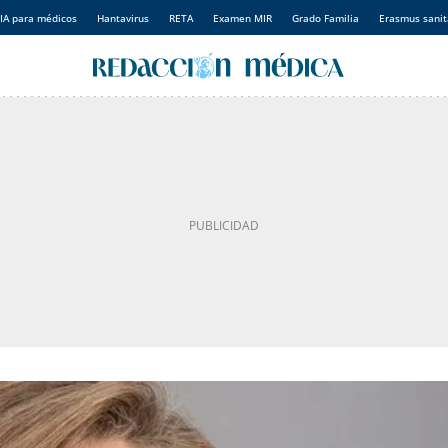
IA para médicos
Hantavirus
RETA
Examen MIR
Grado Familia
Erasmus sanit