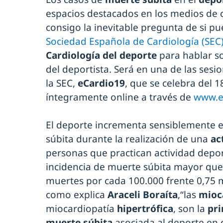
espacios destacados en los medios de
consigo la inevitable pregunta de si pu
Sociedad Española de Cardiología (SEC
Cardiología del deporte
para hablar so
del deportista. Será en una de las sesio
la SEC,
eCardio19
, que se celebra del 
íntegramente online a través de
www.e
El deporte incrementa sensiblemente el
súbita durante la realización de una
ac
personas que practican actividad depo
incidencia de muerte súbita mayor que 
muertes por cada 100.000 frente 0,75 m
como explica
Araceli Boraíta
,“las
mioc
miocardiopatía
hipertrófica
, son la
pri
muerte súbita
asociada al deporte en 