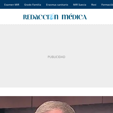
Examen MIR
Grado Familia
Erasmus sanitario
MIR Suecia
Rovi
Formación