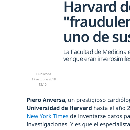
Harvard d
"fraudule
uno de su
La Facultad de Medicina e
ver que eran inverosímile
Publicada
17 octubre 2018
13:10h
Piero Anversa
, un prestigioso cardiól
Universidad de Harvard
hasta el año 
New York Times
de inventarse datos par
investigaciones. Y es que el especialis