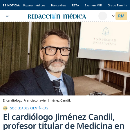
ES NOTICIA:
IA para médicos
Hantavirus
RETA
Examen MIR
Grado Familia
El cardiólogo Francisco Javier Jiménez Candil.
SOCIEDADES CIENTÍFICAS
El cardiólogo Jiménez Candil,
profesor titular de Medicina en