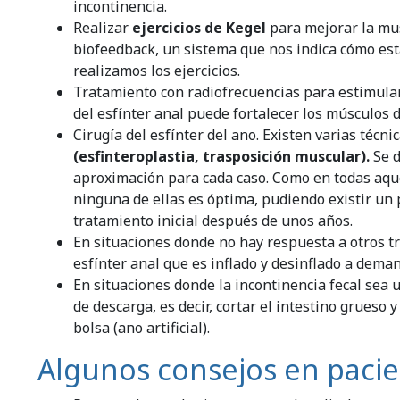
incontinencia.
Realizar
ejercicios de Kegel
para mejorar la musc
biofeedback, un sistema que nos indica cómo es
realizamos los ejercicios.
Tratamiento con radiofrecuencias para estimular 
del esfínter anal puede fortalecer los músculos d
Cirugía del esfínter del ano. Existen varias téc
(esfinteroplastia, trasposición muscular).
Se d
aproximación para cada caso. Como en todas aquel
ninguna de ellas es óptima, pudiendo existir un 
tratamiento inicial después de unos años.
En situaciones donde no hay respuesta a otros t
esfínter anal que es inflado y desinflado a dema
En situaciones donde la incontinencia fecal sea
de descarga, es decir, cortar el intestino grueso y
bolsa (ano artificial).
Algunos consejos en pacie