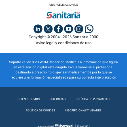
UNA PUBLICACIÓN DE
Copyright © 2004 - 2026 Sanitaria 2000
Aviso legal y condiciones de uso
Soporte válido 3-23-WCM Redacción Médica: La información que figura
en esta edición digital está dirigida exclusivamente al profesional
destinado a prescribir o dispensar medicamentos por lo que se
requiere una formación especializada para su correcta interpretación
QUIÉNES SOMOS
PUBLICIDAD
POLÍTICA DE PRIVACIDAD
POLÍTICA DE COOKIES
INSCRIPCIÓN ACTIVIDADES
|
agencia digital
323WCM21