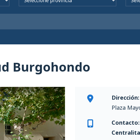
lud Burgohondo
Dirección:
Plaza Mayo
Contacto:
Centralit