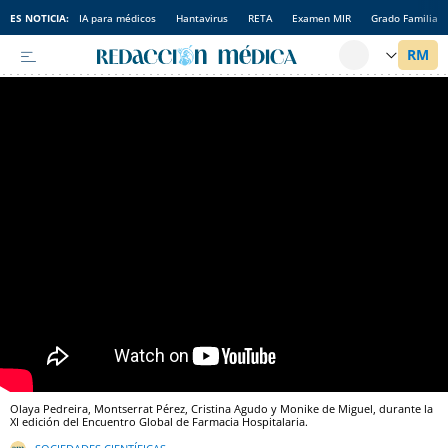
ES NOTICIA:
IA para médicos
Hantavirus
RETA
Examen MIR
Grado Familia
Olaya Pedreira, Montserrat Pérez, Cristina Agudo y Monike de Miguel, durante la
XI edición del Encuentro Global de Farmacia Hospitalaria.