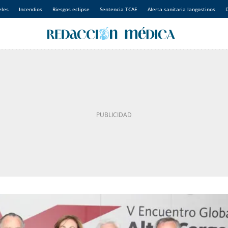
eles
Incendios
Riesgos eclipse
Sentencia TCAE
Alerta sanitaria langostinos
D