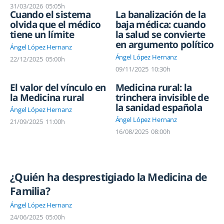
31/03/2026
05:05h
Cuando el sistema
La banalización de la
olvida que el médico
baja médica: cuando
tiene un límite
la salud se convierte
en argumento político
Ángel López Hernanz
Ángel López Hernanz
22/12/2025
05:00h
09/11/2025
10:30h
El valor del vínculo en
Medicina rural: la
la Medicina rural
trinchera invisible de
la sanidad española
Ángel López Hernanz
Ángel López Hernanz
21/09/2025
11:00h
16/08/2025
08:00h
¿Quién ha desprestigiado la Medicina de
Familia?
Ángel López Hernanz
24/06/2025
05:00h