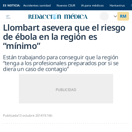
ES NOTICIA:
Accidentes sanidad
Nuevos CSUR
IA para médicos
Hantavirus
Llombart asevera que el riesgo
de ébola en la región es
“mínimo”
Están trabajando para conseguir que la región
“tenga a los profesionales preparados por si se
diera un caso de contagio”
Publicada
13 octubre 2014
19:16h