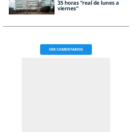
35 horas "real de lunes a
viernes"
VER
COMENTARIOS