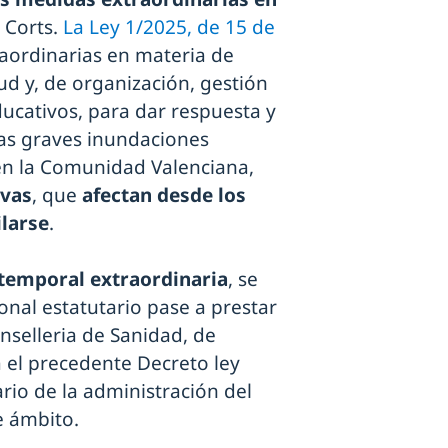
 Corts.
La Ley 1/2025, de 15 de
raordinarias en materia de
ud y, de organización, gestión
educativos, para dar respuesta y
las graves inundaciones
 en la Comunidad Valenciana,
ivas
, que
afectan desde los
ilarse
.
temporal extraordinaria
, se
onal estatutario pase a prestar
onselleria de Sanidad, de
 el precedente Decreto ley
rio de la administración del
e ámbito.