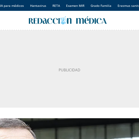
IA para médicos
Hantavirus
RETA
Examen MIR
Grado Familia
Erasmus sanit