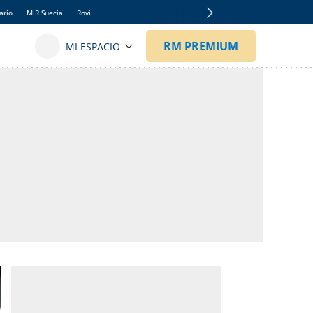
ario
MIR Suecia
Rovi