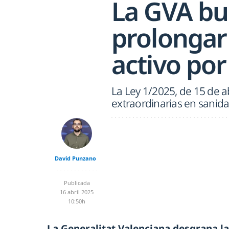
La GVA bu
prolongar 
activo por
La Ley 1/2025, de 15 de ab
extraordinarias en sanid
David Punzano
Publicada
16 abril 2025
10:50h
La Generalitat Valenciana desgrana l