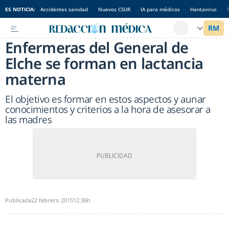
ES NOTICIA:
Accidentes sanidad
Nuevos CSUR
IA para médicos
Hantavirus
Enfermeras del General de
Elche se forman en lactancia
materna
El objetivo es formar en estos aspectos y aunar
conocimientos y criterios a la hora de asesorar a
las madres
Publicada
22 febrero 2015
12:36h