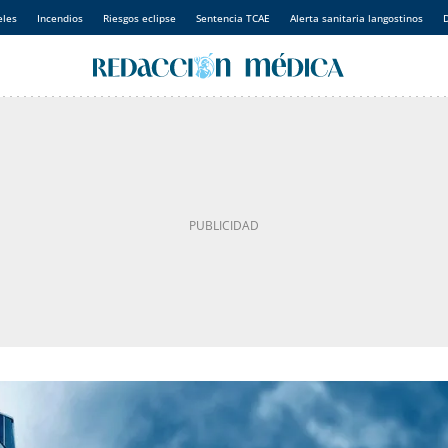
eles
Incendios
Riesgos eclipse
Sentencia TCAE
Alerta sanitaria langostinos
D