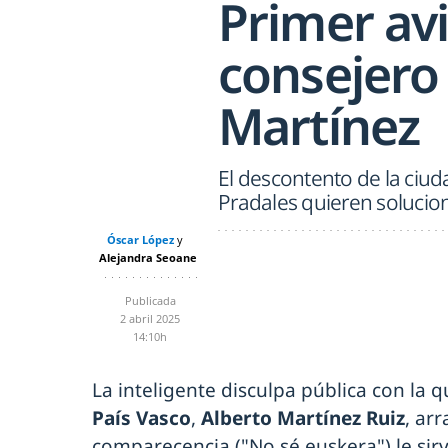
Primer avi
consejero
Martínez
El descontento de la ciud
Pradales quieren solucio
Óscar López
Alejandra Seoane
Publicada
2 abril 2025
14:10h
La inteligente disculpa pública con la q
País Vasco
,
Alberto Martínez Ruiz
, ar
comparecencia ("No sé euskera") le sir