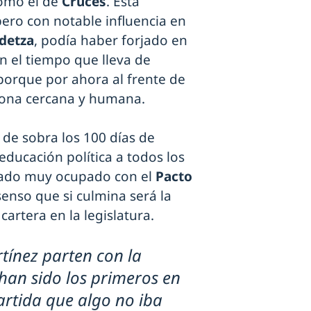
como el de
Cruces
. Esta
ero con notable influencia en
detza
, podía haber forjado en
en el tiempo que lleva de
porque por ahora al frente de
rsona cercana y humana.
de sobra los 100 días de
ducación política a todos los
stado muy ocupado con el
Pacto
enso que si culmina será la
cartera en la legislatura.
tínez parten con la
han sido los primeros en
artida que algo no iba