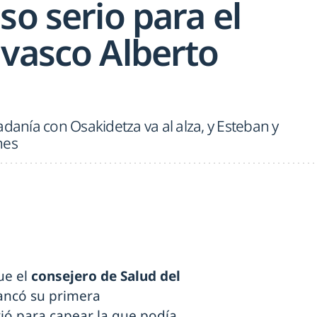
so serio para el
 vasco Alberto
adanía con Osakidetza va al alza, y Esteban y
nes
ue el
consejero de Salud del
rancó su primera
vió para capear la que podía