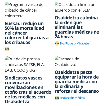
Osakidetza culmina
la orden que
Euskadi redujo un
eliminará las
50% la mortalidad
guardias médicas de
del cáncer
24 horas
colorrectal gracias a
los cribados
Eva Figuero Miravete
Osakidetza pacta
equiparar la hora de
Sindicatos vascos
guardia médica con
convocarán
la ordinaria y
movilizaciones en
reforzar el descanso
otoño tras el acuerdo
de los médicos con
Redacción Médica
Osakidetza