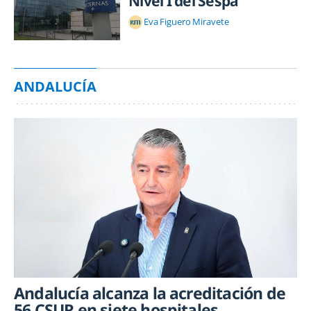
Nivel I del Sespa
Eva Figuero Miravete
ANDALUCÍA
Andalucía alcanza la acreditación de
56 CSUR en siete hospitales