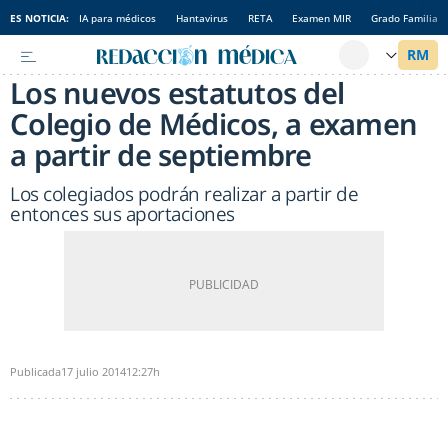
ES NOTICIA:
IA para médicos
Hantavirus
RETA
Examen MIR
Grado Familia
Los nuevos estatutos del
Colegio de Médicos, a examen
a partir de septiembre
Los colegiados podrán realizar a partir de
entonces sus aportaciones
Publicada
17 julio 2014
12:27h