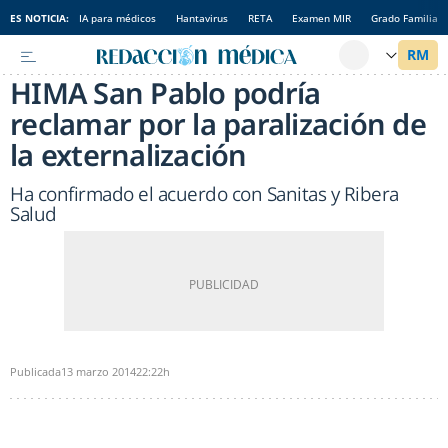
ES NOTICIA:
IA para médicos
Hantavirus
RETA
Examen MIR
Grado Familia
HIMA San Pablo podría
reclamar por la paralización de
la externalización
Ha confirmado el acuerdo con Sanitas y Ribera
Salud
Publicada
13 marzo 2014
22:22h