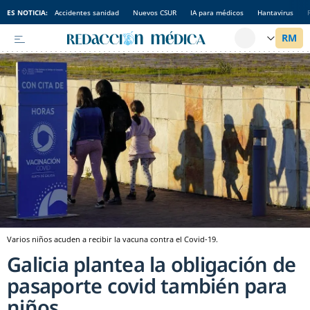
ES NOTICIA:
Accidentes sanidad
Nuevos CSUR
IA para médicos
Hantavirus
Varios niños acuden a recibir la vacuna contra el Covid-19.
Galicia plantea la obligación de
pasaporte covid también para
niños