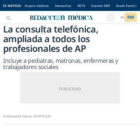
ES NOTICIA:
IA para médicos
Hantavirus
RETA
Examen MIR
Grado Familia
La consulta telefónica,
ampliada a todos los
profesionales de AP
Incluye a pediatras, matronas, enfermeras y
trabajadores sociales
Publicada
9 marzo 2014
16:23h