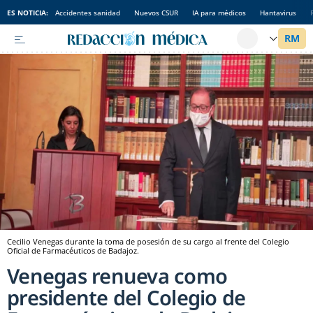
ES NOTICIA:
Accidentes sanidad
Nuevos CSUR
IA para médicos
Hantavirus
Cecilio Venegas durante la toma de posesión de su cargo al frente del Colegio
Oficial de Farmacéuticos de Badajoz.
Venegas renueva como
presidente del Colegio de