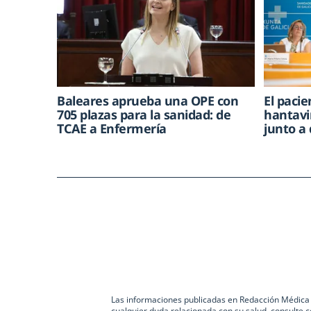
Baleares aprueba una OPE con
El paci
705 plazas para la sanidad: de
hantavi
TCAE a Enfermería
junto a
Las informaciones publicadas en Redacción Médica co
cualquier duda relacionada con su salud, consulte c