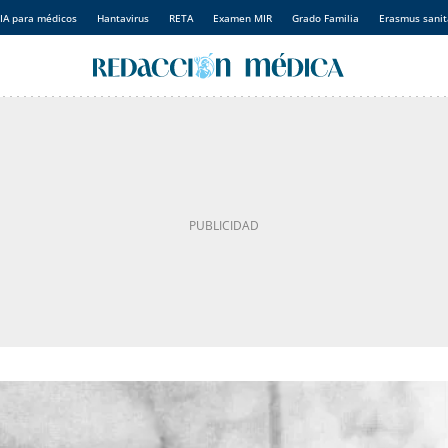
IA para médicos
Hantavirus
RETA
Examen MIR
Grado Familia
Erasmus sanit