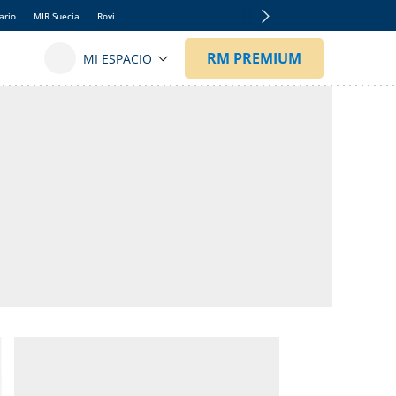
ario
MIR Suecia
Rovi