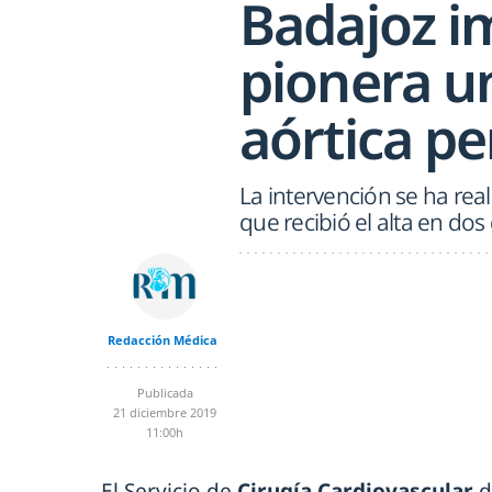
Badajoz i
pionera u
aórtica p
La intervención se ha real
que recibió el alta en dos
Redacción Médica
Publicada
21 diciembre 2019
11:00h
El Servicio de
Cirugía Cardiovascular
d