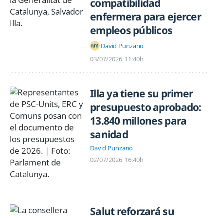
compatibilidad
enfermera para ejercer
empleos públicos
David Punzano
03/07/2026
11:40h
Illa ya tiene su primer
presupuesto aprobado:
13.840 millones para
sanidad
David Punzano
02/07/2026
16:40h
Salut reforzará su