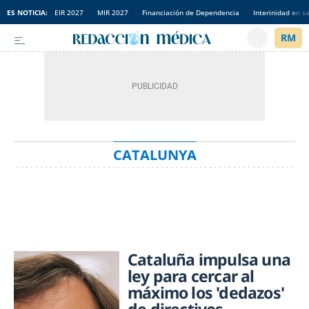
ES NOTICIA:
EIR 2027
MIR 2027
Financiación de Dependencia
Interinidad en s
CATALUNYA
Cataluña impulsa una
ley para cercar al
máximo los 'dedazos'