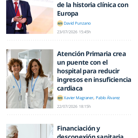
de la historia clínica con
Europa
David Punzano
23/07/2026
15:45h
Atención Primaria crea
un puente con el
hospital para reducir
ingresos en insuficiencia
cardiaca
Xavier Magraner
Pablo Álvarez
22/07/2026
18:15h
Financiación y
desconexión sanitaria,