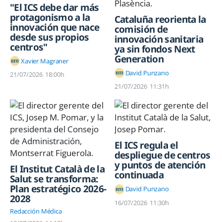
"El ICS debe dar más
protagonismo a la
Cataluña reorienta la
innovación que nace
comisión de
desde sus propios
innovación sanitaria
centros"
ya sin fondos Next
Generation
Xavier Magraner
David Punzano
21/07/2026
18:00h
21/07/2026
11:31h
El ICS regula el
despliegue de centros
y puntos de atención
El Institut Català de la
continuada
Salut se transforma:
Plan estratégico 2026-
David Punzano
2028
16/07/2026
11:30h
Redacción Médica