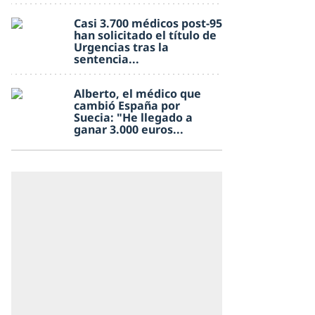
Casi 3.700 médicos post-95
han solicitado el título de
Urgencias tras la
sentencia...
Alberto, el médico que
cambió España por
Suecia: "He llegado a
ganar 3.000 euros...