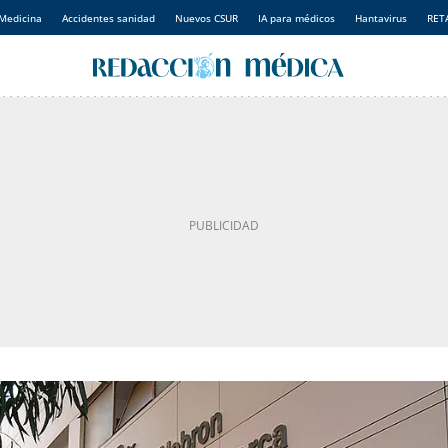
Medicina
Accidentes sanidad
Nuevos CSUR
IA para médicos
Hantavirus
RET