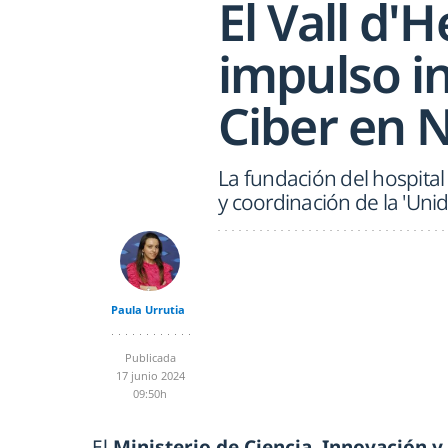
El Vall d'
impulso i
Ciber en 
La fundación del hospital
y coordinación de la 'Uni
Paula Urrutia
Publicada
17 junio 2024
09:50h
El
Ministerio de Ciencia, Innovación 