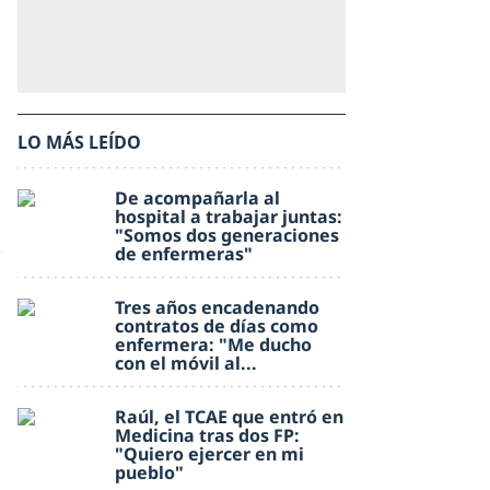
LO MÁS LEÍDO
De acompañarla al
hospital a trabajar juntas:
"Somos dos generaciones
de enfermeras"
Tres años encadenando
contratos de días como
enfermera: "Me ducho
con el móvil al...
Raúl, el TCAE que entró en
Medicina tras dos FP:
"Quiero ejercer en mi
pueblo"