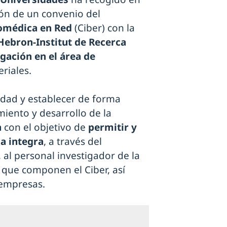
ción de un convenio del
iomédica en Red
(Ciber) con la
'Hebron-Institut de Recerca
igación en el área de
eriales.
uidad y establecer de forma
miento y desarrollo de la
a
con el objetivo de
permitir y
la integra
, a través del
 al personal investigador de la
 que componen el Ciber, así
 empresas.