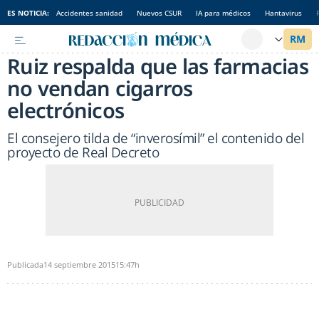
ES NOTICIA:
Accidentes sanidad
Nuevos CSUR
IA para médicos
Hantavirus
Ruiz respalda que las farmacias
no vendan cigarros
electrónicos
El consejero tilda de “inverosímil” el contenido del
proyecto de Real Decreto
Publicada
14 septiembre 2015
15:47h