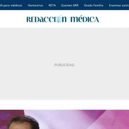
IA para médicos
Hantavirus
RETA
Examen MIR
Grado Familia
Erasmus sanit