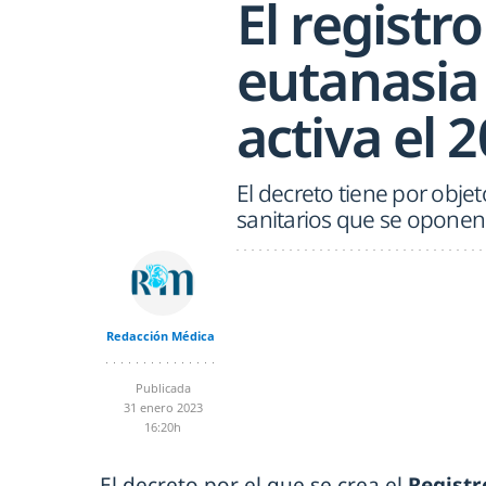
El registr
eutanasia
activa el 
El decreto tiene por objet
sanitarios que se oponen a
Redacción Médica
Publicada
31 enero 2023
16:20h
El decreto por el que se crea el
Registr