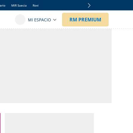
ario
MIR Suecia
Rovi