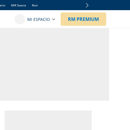
ario
MIR Suecia
Rovi