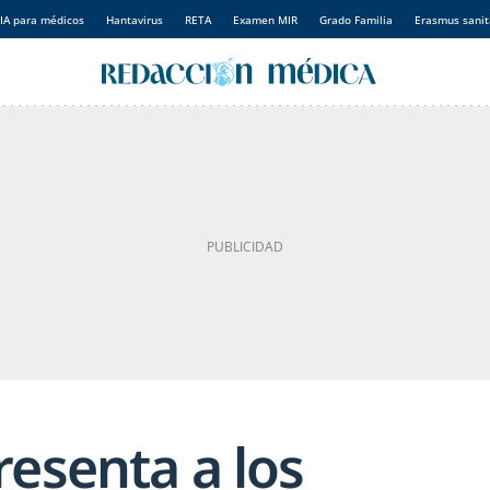
IA para médicos
Hantavirus
RETA
Examen MIR
Grado Familia
Erasmus sanit
resenta a los