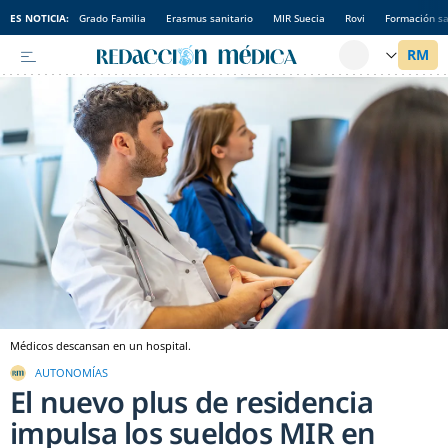
ES NOTICIA:
Grado Familia
Erasmus sanitario
MIR Suecia
Rovi
Formación sa
Médicos descansan en un hospital.
AUTONOMÍAS
El nuevo plus de residencia
impulsa los sueldos MIR en