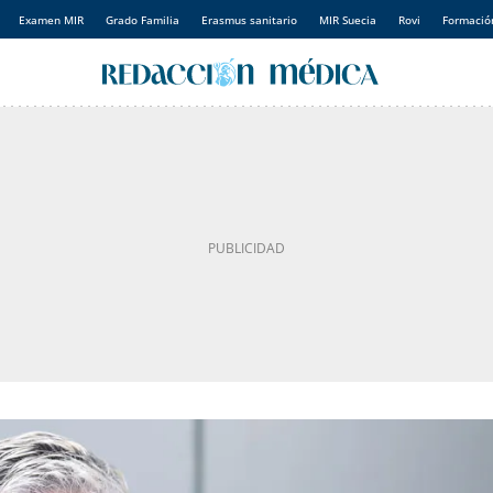
Examen MIR
Grado Familia
Erasmus sanitario
MIR Suecia
Rovi
Formación