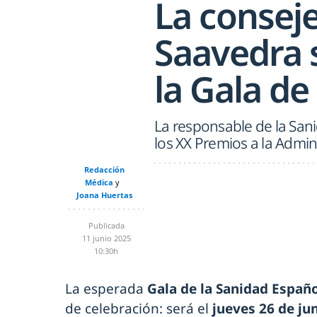
La consej
Saavedra 
la Gala de
La responsable de la Sani
los XX Premios a la Admini
Redacción
Médica
Joana Huertas
Publicada
11 junio 2025
10:30h
La esperada
Gala de la Sanidad Españ
de celebración: será el
jueves 26 de ju