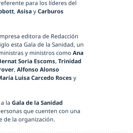
eferente para los líderes del
bbott
,
Asisa
y
Carburos
empresa editora de Redacción
glo esta Gala de la Sanidad, un
ministras y ministros como
Ana
Bernat Soria Escoms
,
Trinidad
rover
,
Alfonso Alonso
María Luisa Carcedo Roces
y
 a la
Gala de la Sanidad
personas que cuenten con una
e de la organización.