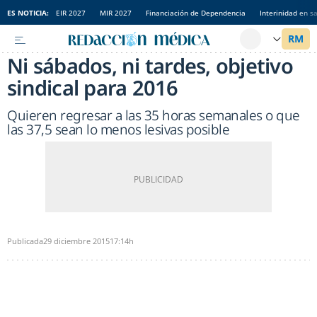
ES NOTICIA:
EIR 2027
MIR 2027
Financiación de Dependencia
Interinidad en s
Ni sábados, ni tardes, objetivo
sindical para 2016
Quieren regresar a las 35 horas semanales o que
las 37,5 sean lo menos lesivas posible
Publicada
29 diciembre 2015
17:14h