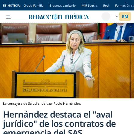
ES NOTICIA:
Grado Familia
Erasmus sanitario
MIR Suecia
Rovi
Formación sa
La consejera de Salud andaluza, Rocío Hernández.
Hernández destaca el "aval
jurídico" de los contratos de
emergencia del SAS