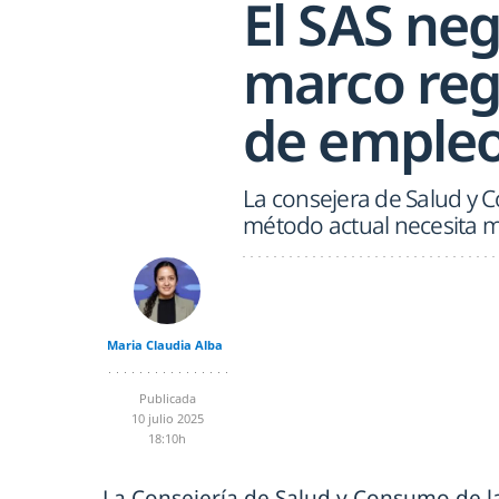
El SAS ne
marco reg
de emple
La consejera de Salud y 
método actual necesita m
Maria Claudia Alba
Publicada
10 julio 2025
18:10h
La Consejería de Salud y Consumo de l