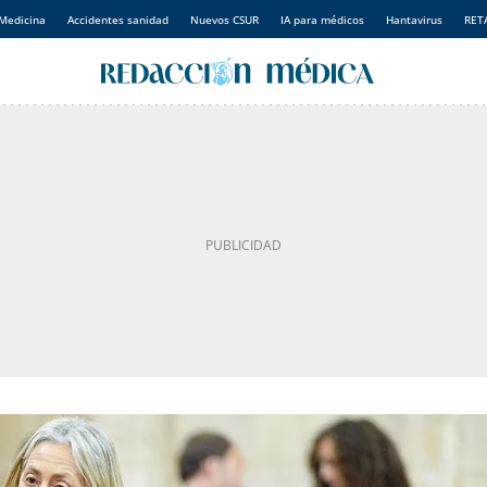
Medicina
Accidentes sanidad
Nuevos CSUR
IA para médicos
Hantavirus
RET