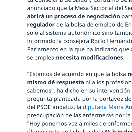
anunciado que la Mesa Sectorial del Ser
abrirá un proceso de negociación
par
regulador
de la bolsa de empleo de En
solo al sistema autonómico sino también
informado la consejera Rocío Hernánde
Parlamento en la que ha indicado que
se emplea
necesita modificaciones
.
"Estamos de acuerdo en que la bolsa
n
mismo dé respuesta
ni a los profesion
sabemos", ha dicho en su intervención
pregunta planteada por la portavoz de 
del PSOE andaluz, la
diputada María Án
preocupación de las enfermeras por l
"Hoy ponemos voz a miles de enfermera
último corte de la bolsa del SAS
han de