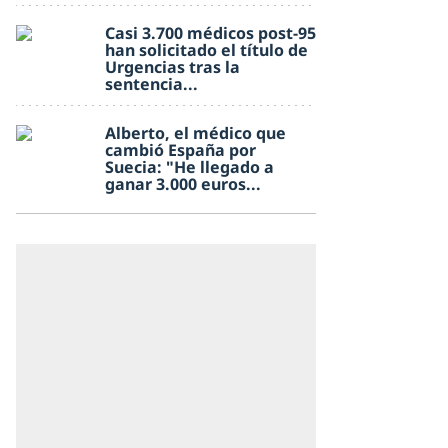
Casi 3.700 médicos post-95
han solicitado el título de
Urgencias tras la
sentencia...
Alberto, el médico que
cambió España por
Suecia: "He llegado a
ganar 3.000 euros...