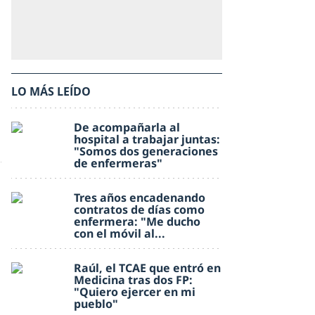
LO MÁS LEÍDO
De acompañarla al
hospital a trabajar juntas:
"Somos dos generaciones
de enfermeras"
Tres años encadenando
contratos de días como
enfermera: "Me ducho
con el móvil al...
Raúl, el TCAE que entró en
Medicina tras dos FP:
"Quiero ejercer en mi
pueblo"