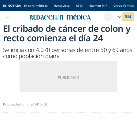
ES NOTICIA:
IA para médicos
Hantavirus
RETA
Examen MIR
Grado Familia
El cribado de cáncer de colon y
recto comienza el día 24
Se inicia con 4.070 personas de entre 50 y 69 años
como población diana
Publicada
9 junio 2014
15:58h