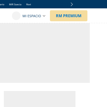
ario
MIR Suecia
Rovi