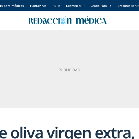
IA para médicos
Hantavirus
RETA
Examen MIR
Grado Familia
Erasmus sanit
e oliva virgen extra,