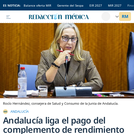
ES NOTICIA:
Balance oferta MIR
Gerente del Sespa
EIR 2027
MIR 2027
Fina
Rocío Hernández, consejera de Salud y Consumo de la Junta de Andalucía.
ANDALUCÍA
Andalucía liga el pago del
complemento de rendimiento