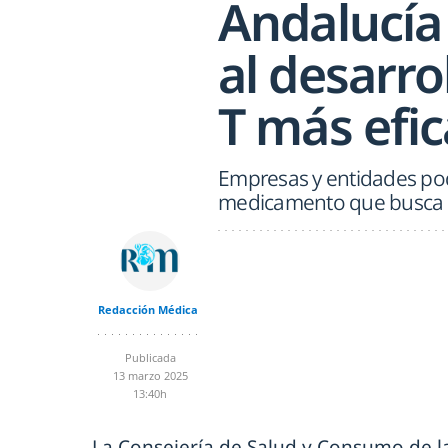
Andalucía 
al desarro
T más efi
Empresas y entidades po
medicamento que busca t
Redacción Médica
Publicada
13 marzo 2025
13:40h
La Consejería de Salud y Consumo de l