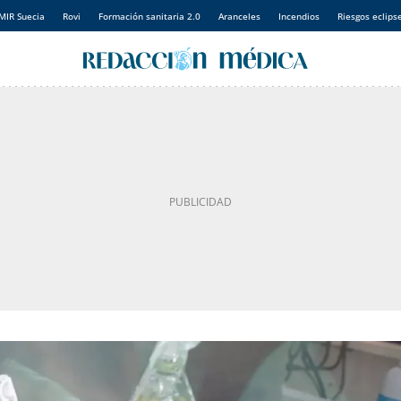
MIR Suecia
Rovi
Formación sanitaria 2.0
Aranceles
Incendios
Riesgos eclips