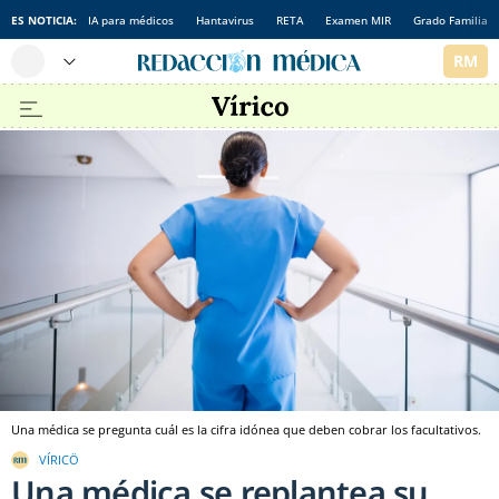
ES NOTICIA:
IA para médicos
Hantavirus
RETA
Examen MIR
Grado Familia
Una médica se pregunta cuál es la cifra idónea que deben cobrar los facultativos.
VÍRICÖ
Una médica se replantea su