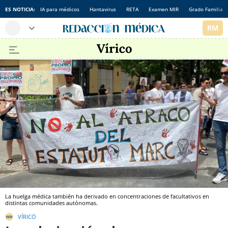
ES NOTICIA:
IA para médicos
Hantavirus
RETA
Examen MIR
Grado Familia
La huelga médica también ha derivado en concentraciones de facultativos en
distintas comunidades autónomas.
VÍRICÖ