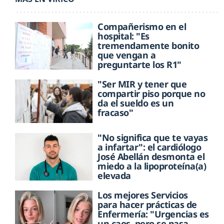
Compañerismo en el
hospital: "Es
tremendamente bonito
que vengan a
preguntarte los R1"
"Ser MIR y tener que
compartir piso porque no
da el sueldo es un
fracaso"
"No significa que te vayas
a infartar": el cardiólogo
José Abellán desmonta el
miedo a la lipoproteína(a)
elevada
Los mejores Servicios
para hacer prácticas de
Enfermería: "Urgencias es
un caos, pero se pasa