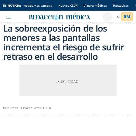
ES NOTICIA:
Accidentes sanidad
Nuevos CSUR
IA para médicos
Hantavirus
La sobreexposición de los
menores a las pantallas
incrementa el riesgo de sufrir
retraso en el desarrollo
Publicada
31 enero 2023
11:11h