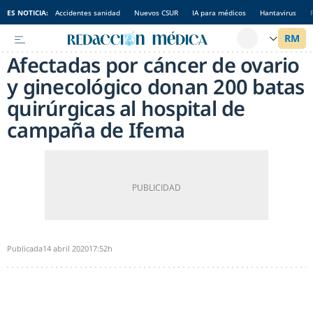
ES NOTICIA:
Accidentes sanidad
Nuevos CSUR
IA para médicos
Hantavirus
Afectadas por cáncer de ovario
y ginecológico donan 200 batas
quirúrgicas al hospital de
campaña de Ifema
Publicada
14 abril 2020
17:52h