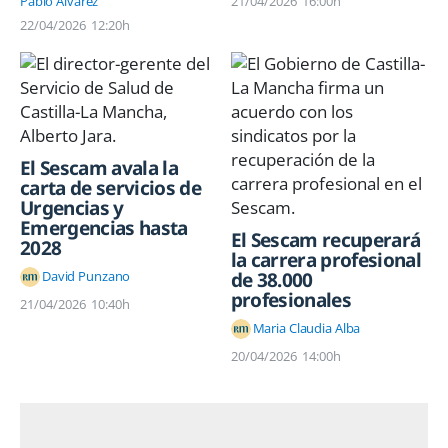
Pablo Álvarez
21/04/2026
16:00h
22/04/2026
12:20h
El Sescam avala la
carta de servicios de
Urgencias y
Emergencias hasta
El Sescam recuperará
2028
la carrera profesional
David Punzano
de 38.000
profesionales
21/04/2026
10:40h
Maria Claudia Alba
20/04/2026
14:00h