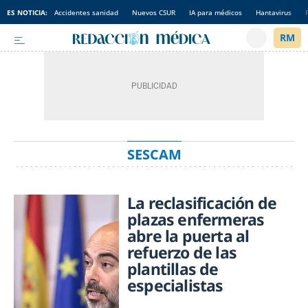
ES NOTICIA:
Accidentes sanidad
Nuevos CSUR
IA para médicos
Hantavirus
SESCAM
La reclasificación de
plazas enfermeras
abre la puerta al
refuerzo de las
plantillas de
especialistas