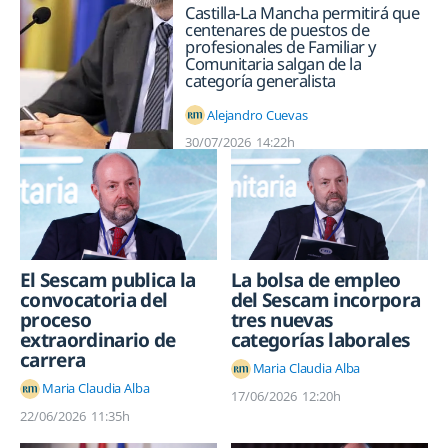
Castilla-La Mancha permitirá que
centenares de puestos de
profesionales de Familiar y
Comunitaria salgan de la
categoría generalista
Alejandro Cuevas
30/07/2026
14:22h
El Sescam publica la
La bolsa de empleo
convocatoria del
del Sescam incorpora
proceso
tres nuevas
extraordinario de
categorías laborales
carrera
Maria Claudia Alba
Maria Claudia Alba
17/06/2026
12:20h
22/06/2026
11:35h