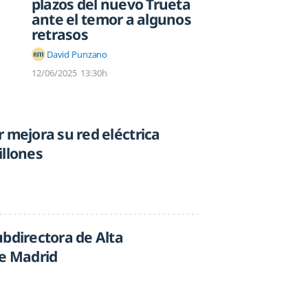
plazos del nuevo Trueta
ante el temor a algunos
retrasos
David Punzano
12/06/2025
13:30h
 mejora su red eléctrica
illones
ubdirectora de Alta
de Madrid