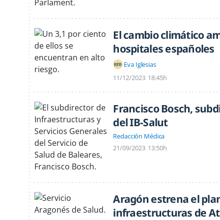
El cambio climático am
hospitales españoles
Eva Iglesias
11/12/2023
18:45h
Francisco Bosch, subd
del IB-Salut
Redacción Médica
21/09/2023
13:50h
Aragón estrena el pla
infraestructuras de A