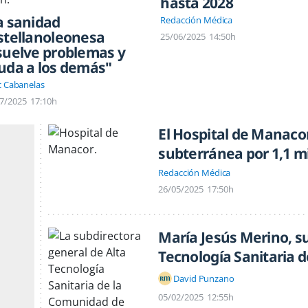
hasta 2028
a sanidad
Redacción Médica
stellanoleonesa
25/06/2025
14:50h
suelve problemas y
uda a los demás"
c Cabanelas
7/2025
17:10h
El Hospital de Manacor
subterránea por 1,1 m
Redacción Médica
26/05/2025
17:50h
María Jesús Merino, s
Tecnología Sanitaria 
David Punzano
05/02/2025
12:55h