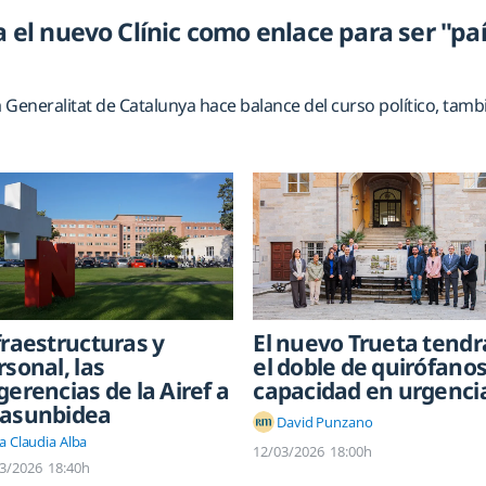
a el nuevo Clínic como enlace para ser "pa
a Generalitat de Catalunya hace balance del curso político, tamb
fraestructuras y
El nuevo Trueta tendr
rsonal, las
el doble de quirófanos
gerencias de la Airef a
capacidad en urgenci
asunbidea
David Punzano
a Claudia Alba
12/03/2026
18:00h
3/2026
18:40h