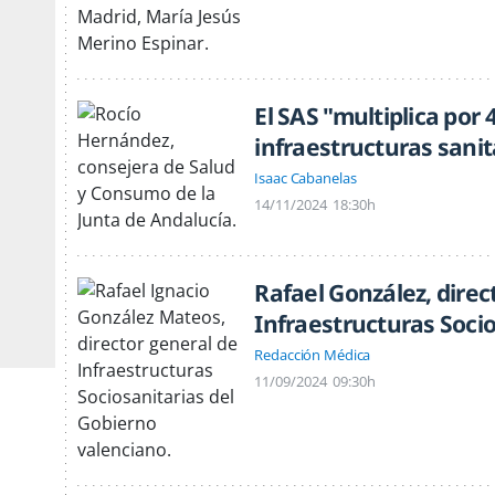
El SAS "multiplica por 
infraestructuras sanit
Isaac Cabanelas
14/11/2024
18:30h
Rafael González, direc
Infraestructuras Socio
Redacción Médica
11/09/2024
09:30h