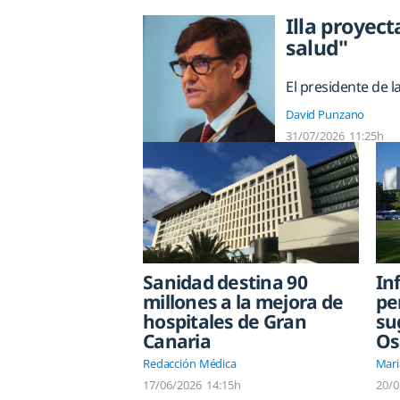
Illa proyect
salud"
El presidente de l
David Punzano
31/07/2026
11:25h
Sanidad destina 90
In
millones a la mejora de
pe
hospitales de Gran
su
Canaria
Os
Redacción Médica
Mari
17/06/2026
14:15h
20/0