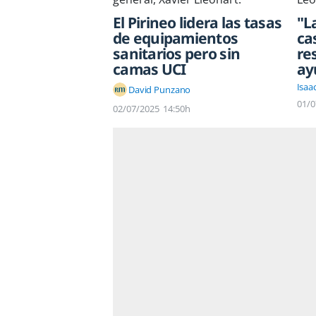
El Pirineo lidera las tasas
"L
de equipamientos
ca
sanitarios pero sin
re
camas UCI
ay
Isaa
David Punzano
01/0
02/07/2025
14:50h