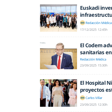
Euskadi inver
infraestructu
Redacción Médica
17/12/2025
12:45h
El Codem adv
sanitarias e
Redacción Médica
23/09/2025
15:30h
El Hospital N
proyectos es
Carlos Villar
23/09/2025
12:30h