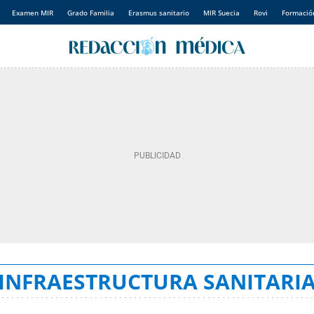
Examen MIR
Grado Familia
Erasmus sanitario
MIR Suecia
Rovi
Formación
INFRAESTRUCTURA SANITARI