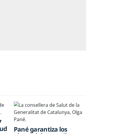
7
lud
Pané garantiza los