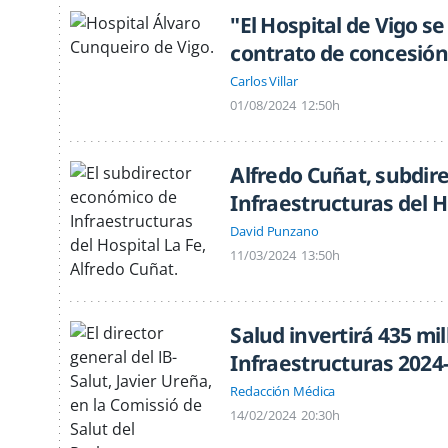
"El Hospital de Vigo s
contrato de concesión
Carlos Villar
01/08/2024
12:50h
Alfredo Cuñat, subdir
Infraestructuras del H
David Punzano
11/03/2024
13:50h
Salud invertirá 435 mil
Infraestructuras 2024
Redacción Médica
14/02/2024
20:30h