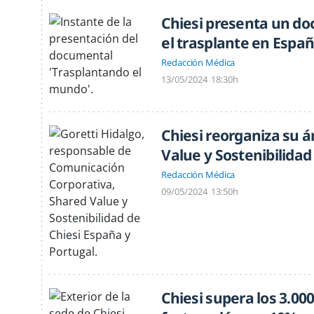
Chiesi presenta un do
el trasplante en Espa
Redacción Médica
13/05/2024
18:30h
Chiesi reorganiza su 
Value y Sostenibilidad
Redacción Médica
09/05/2024
13:50h
Chiesi supera los 3.00