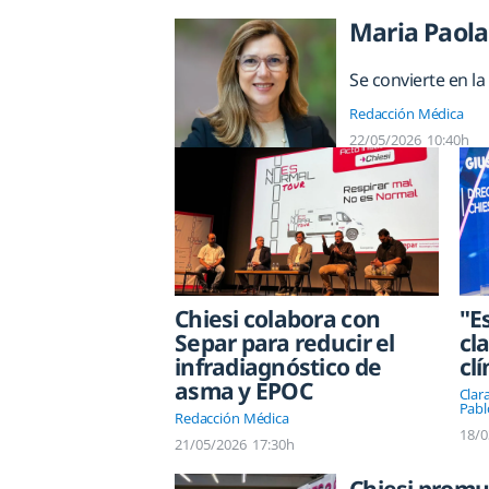
Maria Paola
Se convierte en la
Redacción Médica
22/05/2026
10:40h
Chiesi colabora con
"E
Separ para reducir el
cl
infradiagnóstico de
cl
asma y EPOC
Clar
Pabl
Redacción Médica
18/0
21/05/2026
17:30h