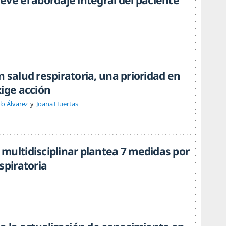
eve el abordaje integral del paciente
 salud respiratoria, una prioridad en
xige acción
lo Álvarez
Joana Huertas
multidisciplinar plantea 7 medidas por
spiratoria