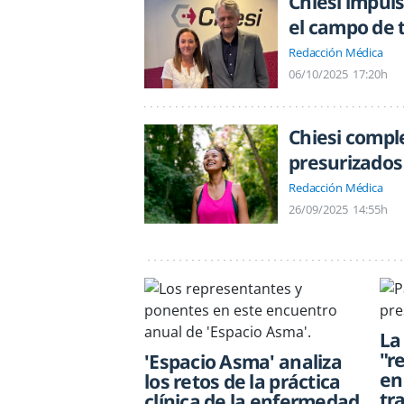
Chiesi impul
el campo de 
Redacción Médica
06/10/2025
17:20h
Chiesi comple
presurizados
Redacción Médica
26/09/2025
14:55h
La
"r
'Espacio Asma' analiza
en
los retos de la práctica
tr
clínica de la enfermedad