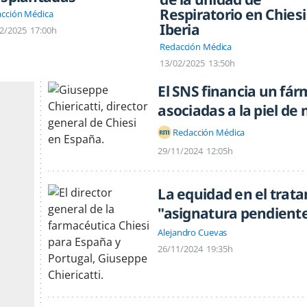
Respiratorio en Chiesi
cción Médica
Iberia
2/2025
17:00h
Redacción Médica
13/02/2025
13:50h
El SNS financia un fár
asociadas a la piel de
Redacción Médica
29/11/2024
12:05h
La equidad en el trat
"asignatura pendient
Alejandro Cuevas
26/11/2024
19:35h