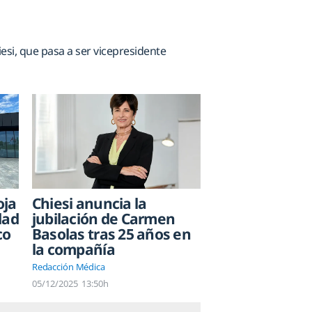
esi, que pasa a ser vicepresidente
oja
Chiesi anuncia la
dad
jubilación de Carmen
co
Basolas tras 25 años en
la compañía
Redacción Médica
05/12/2025
13:50h