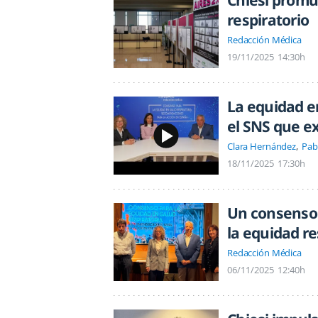
Chiesi promu
respiratorio
Redacción Médica
19/11/2025
14:30h
La equidad en
el SNS que e
Clara Hernández
Pab
18/11/2025
17:30h
Un consenso 
la equidad re
Redacción Médica
06/11/2025
12:40h