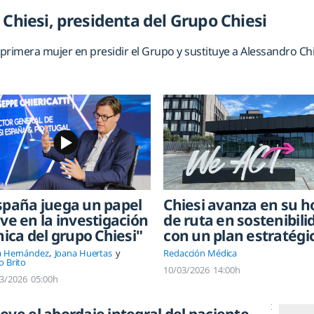
 Chiesi, presidenta del Grupo Chiesi
 primera mujer en presidir el Grupo y sustituye a Alessandro Chi
spaña juega un papel
Chiesi avanza en su h
ave en la investigación
de ruta en sostenibili
ínica del grupo Chiesi"
con un plan estratégi
a Hernández
Joana Huertas
Redacción Médica
o Brito
10/03/2026
14:00h
3/2026
05:00h