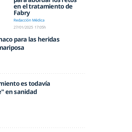
en el tratamiento de
Fabry
Redacción Médica
27/01/2025
17:05h
maco para las heridas
 mariposa
amiento es todavía
e" en sanidad