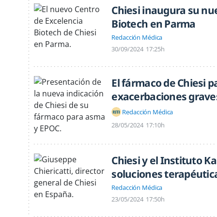
Chiesi inaugura su nu
Biotech en Parma
Redacción Médica
30/09/2024
17:25h
El fármaco de Chiesi 
exacerbaciones grave
Redacción Médica
28/05/2024
17:10h
Chiesi y el Instituto 
soluciones terapéutic
Redacción Médica
23/05/2024
17:50h