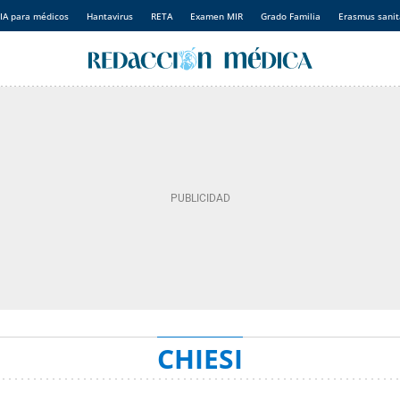
IA para médicos
Hantavirus
RETA
Examen MIR
Grado Familia
Erasmus sanit
CHIESI