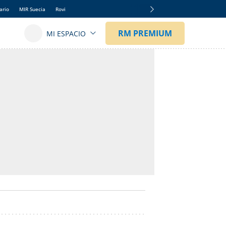
ario
MIR Suecia
Rovi