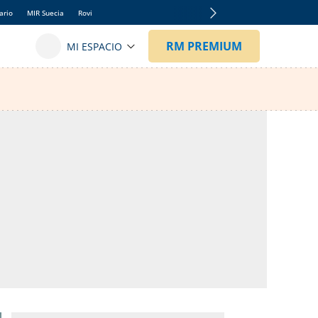
ario
MIR Suecia
Rovi