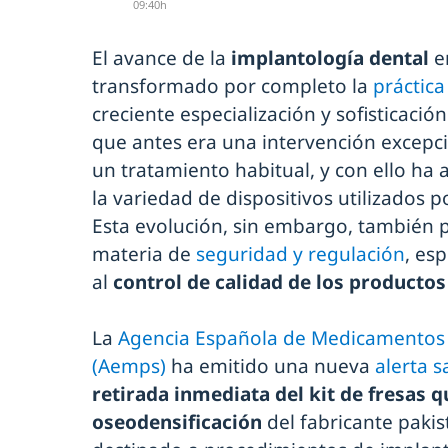
09:40h
El avance de la
implantología dental
e
transformado por completo la
práctic
creciente especialización y sofisticación
que antes era una intervención excepc
un tratamiento habitual, y con ello 
la variedad de dispositivos utilizados p
Esta evolución, sin embargo, también 
materia de
seguridad y regulación
, es
al
control de calidad de los producto
La
Agencia Española de Medicamentos 
(Aemps)
ha emitido una nueva
alerta s
retirada inmediata del kit de fresas q
oseodensificación
del fabricante pakis