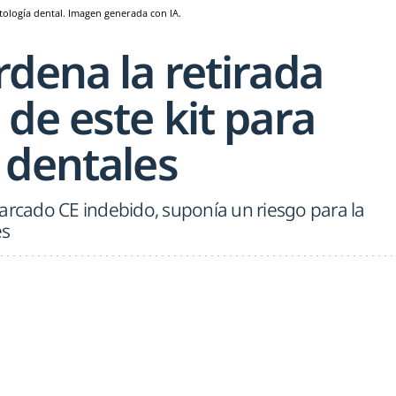
tología dental. Imagen generada con IA.
dena la retirada
de este kit para
 dentales
arcado CE indebido, suponía un riesgo para la
es