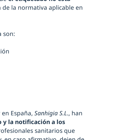
ón de la normativa aplicable en
a son:
ción
r en España,
Sanhigia S.L
., han
 y la notificación a los
ofesionales sanitarios que
y, en caso afirmativo, dejen de