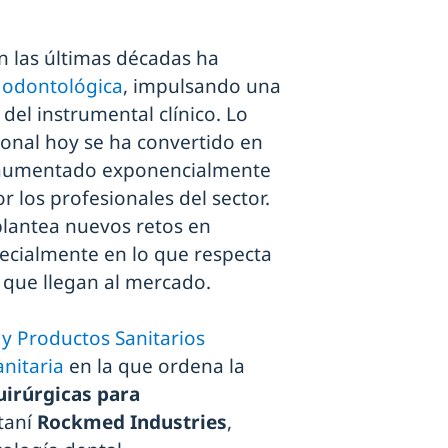
n las últimas décadas ha
a odontológica
, impulsando una
 del instrumental clínico. Lo
ional hoy se ha convertido en
ha aumentado exponencialmente
or los profesionales del sector.
plantea nuevos retos en
pecialmente en lo que respecta
s
que llegan al mercado.
y Productos Sanitarios
anitaria
en la que ordena la
uirúrgicas para
taní
Rockmed Industries
,