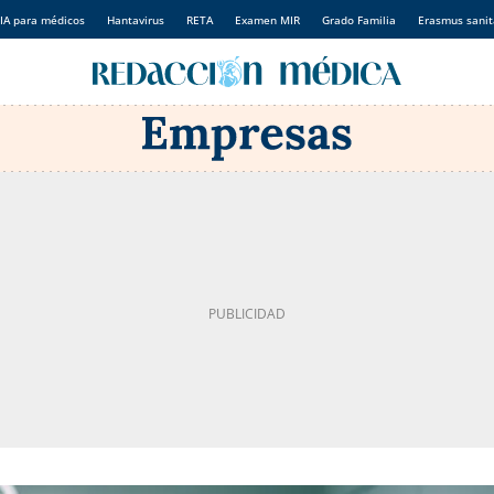
IA para médicos
Hantavirus
RETA
Examen MIR
Grado Familia
Erasmus sanit