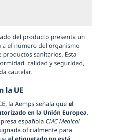
tado del producto presenta un
gura el número del organismo
e productos sanitarios. Esta
ormidad, calidad y seguridad,
da cautelar.
n la UE
CE, la Aemps señala que
el
utorizado en la Unión Europea
.
mpresa española
CMC Medical
esignada oficialmente para
que
el etiquetado no está