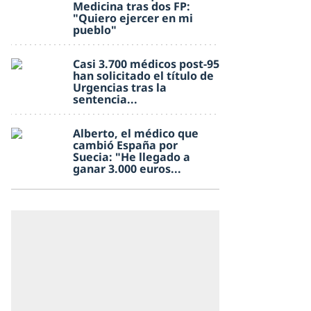
Medicina tras dos FP:
"Quiero ejercer en mi
pueblo"
Casi 3.700 médicos post-95
han solicitado el título de
Urgencias tras la
sentencia...
Alberto, el médico que
cambió España por
Suecia: "He llegado a
ganar 3.000 euros...