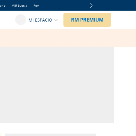
ario
MIR Suecia
Rovi