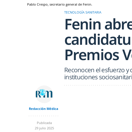
Pablo Crespo, secretario general de Fenin.
TECNOLOGÍA SANITARIA
Fenin abre
candidatu
Premios V
Reconocen el esfuerzo y 
instituciones sociosanita
Redacción Médica
Publicada
29 julio 2025