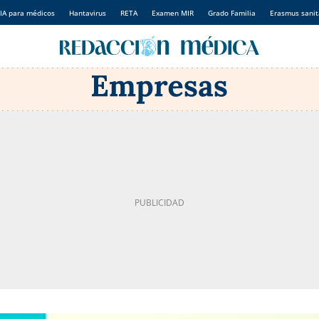
IA para médicos
Hantavirus
RETA
Examen MIR
Grado Familia
Erasmus sanit