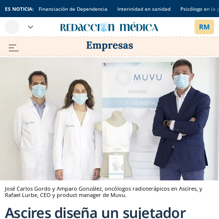
ES NOTICIA:
Financiación de Dependencia
Interinidad en sanidad
Psicólogo en la 
José Carlos Gordo y Amparo González, oncólogos radioterápicos en Ascires, y
Rafael Lurbe, CEO y product manager de Muvu.
Ascires diseña un sujetador